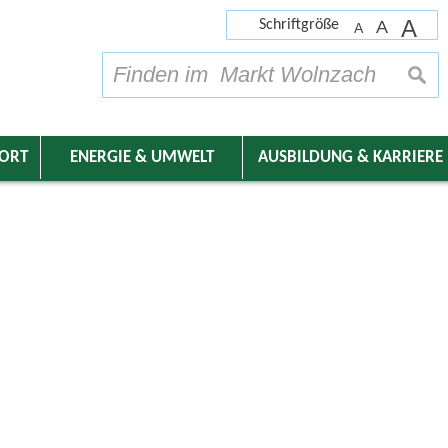
A
Schriftgröße
A
A
su
DORT
ENERGIE & UMWELT
AUSBILDUNG & KARRIERE
nder