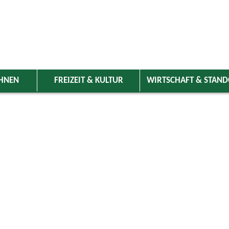
HNEN
FREIZEIT & KULTUR
WIRTSCHAFT & STAN
 Wolnzach
>
Freizeit & Kultur
>
Veranstaltungen
>
Veranstaltungskale
ungen
 Landkreis Pfaffenhofen von 06.-26. Juli 2024
deln
STADTRADELN - Spielregeln
06.07.2024
–
26.07.2024
Sport