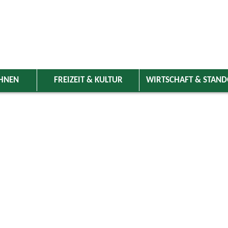
HNEN
FREIZEIT & KULTUR
WIRTSCHAFT & STAN
 Wolnzach
>
Freizeit & Kultur
>
Veranstaltungen
>
Veranstaltungskale
ungen
Kategorie
ust 2025
Do
Fr
Sa
So
Suchwort
1
2
3