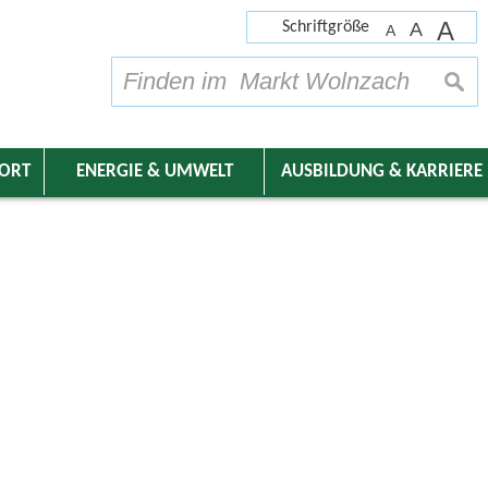
A
Schriftgröße
A
A
su
DORT
ENERGIE & UMWELT
AUSBILDUNG & KARRIERE
nder