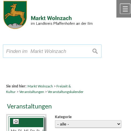
Zum Inhalt
,
zur Navigation
oder
zur Startseite
springen.
chließen
A
Schriftgröße
A
suchen
A
Sie sind hier:
Markt Wolnzach
>
Freizeit &
Kultur
>
Veranstaltungen
>
Veranstaltungskalender
Veranstaltungen
Kategorie
August 2025