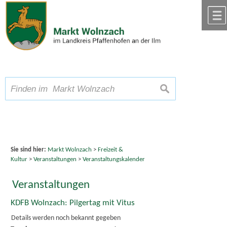
Zum Inhalt
,
zur Navigation
oder
zur Startseite
springen.
chließen
A
Schriftgröße
A
suchen
A
Sie sind hier:
Markt Wolnzach
>
Freizeit &
Kultur
>
Veranstaltungen
>
Veranstaltungskalender
Veranstaltungen
KDFB Wolnzach: Pilgertag mit Vitus
Details werden noch bekannt gegeben