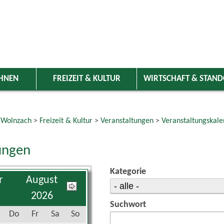
HNEN
FREIZEIT & KULTUR
WIRTSCHAFT & STAN
 Wolnzach
>
Freizeit & Kultur
>
Veranstaltungen
>
Veranstaltungskale
ungen
Kategorie
August
2026
Suchwort
Do
Fr
Sa
So
1
2