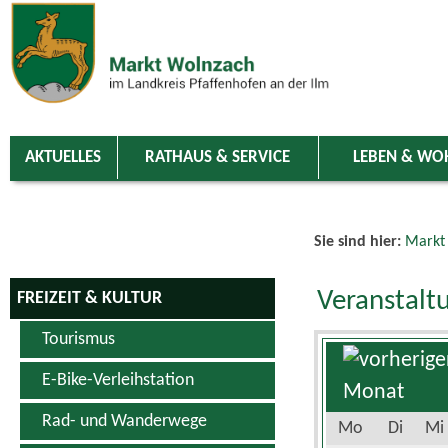
Zum Inhalt
,
zur Navigation
oder
zur Startseite
springen.
chließen
AKTUELLES
RATHAUS & SERVICE
LEBEN & WO
Sie sind hier:
Markt
Veranstalt
FREIZEIT & KULTUR
Tourismus
E-Bike-Verleihstation
Rad- und Wanderwege
Mo
Di
Mi
Schwimm- & Erlebnisbad