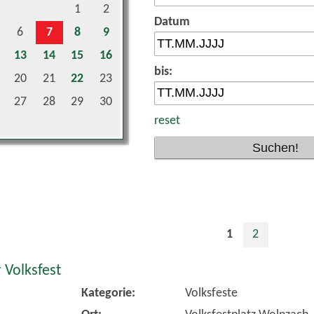
Datum
6
7
8
9
13
14
15
16
bis:
20
21
22
23
27
28
29
30
reset
1
2
 Volksfest
Kategorie:
Volksfeste
Ort:
Volksfestplatz Wolnzach