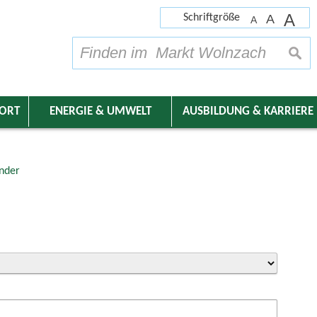
A
Schriftgröße
A
A
su
DORT
ENERGIE & UMWELT
AUSBILDUNG & KARRIERE
nder