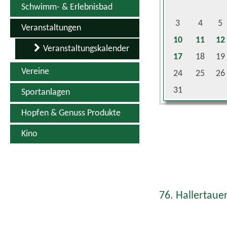
3
4
5
Veranstaltungen
10
11
12
Veranstaltungskalender
17
18
19
Vereine
24
25
26
31
Sportanlagen
Hopfen & Genuss Produkte
Kino
76. Hallertauer