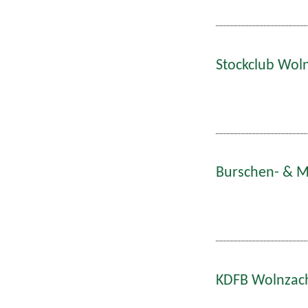
Stockclub Woln
Burschen- & Ma
KDFB Wolnzach