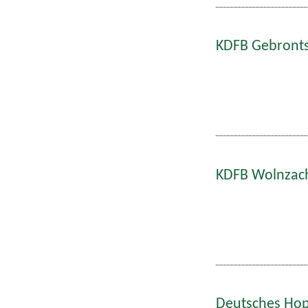
KDFB Gebronts
KDFB Wolnzach
Deutsches Hop