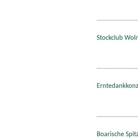
Stockclub Wol
Erntedankkonze
Boarische Spitz