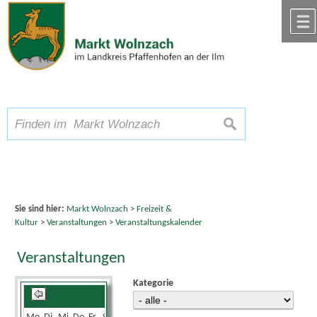
Zum Inhalt
,
zur Navigation
oder
zur Startseite
springen.
chließen
A
Schriftgröße
A
suchen
A
Sie sind hier:
Markt Wolnzach
>
Freizeit &
Kultur
>
Veranstaltungen
>
Veranstaltungskalender
Veranstaltungen
Kategorie
Mai 2025