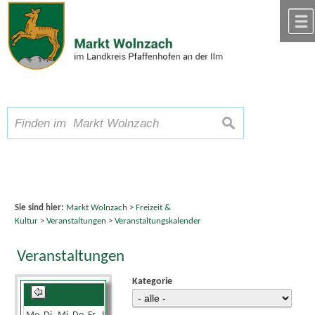
Zum Inhalt
,
zur Navigation
oder
zur Startseite
springen.
chließen
A
Schriftgröße
A
suchen
A
Sie sind hier:
Markt Wolnzach
>
Freizeit &
Kultur
>
Veranstaltungen
>
Veranstaltungskalender
Veranstaltungen
Kategorie
Mai 2026