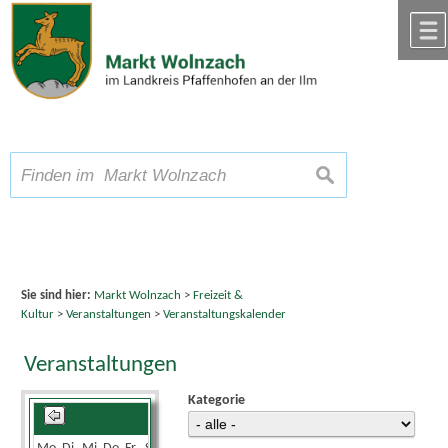
Zum Inhalt
,
zur Navigation
oder
zur Startseite
springen.
chließen
A
Schriftgröße
A
suchen
A
Sie sind hier:
Markt Wolnzach
>
Freizeit &
Kultur
>
Veranstaltungen
>
Veranstaltungskalender
Veranstaltungen
Kategorie
Mai 2025