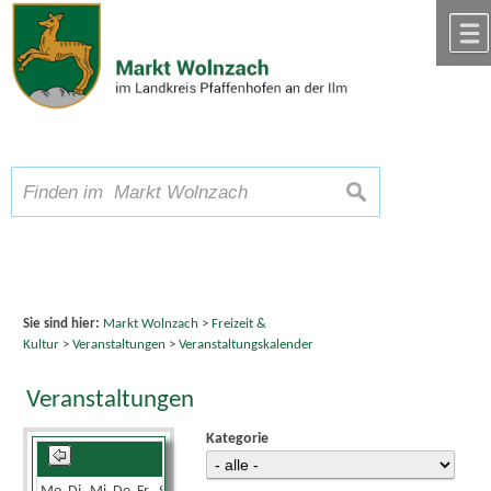
Zum Inhalt
,
zur Navigation
oder
zur Startseite
springen.
chließen
A
Schriftgröße
A
suchen
A
Sie sind hier:
Markt Wolnzach
>
Freizeit &
Kultur
>
Veranstaltungen
>
Veranstaltungskalender
Veranstaltungen
Kategorie
August 2026