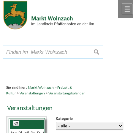
Zum Inhalt
,
zur Navigation
oder
zur Startseite
springen.
chließen
A
Schriftgröße
A
suchen
A
Sie sind hier:
Markt Wolnzach
>
Freizeit &
Kultur
>
Veranstaltungen
>
Veranstaltungskalender
Veranstaltungen
Kategorie
August 2026