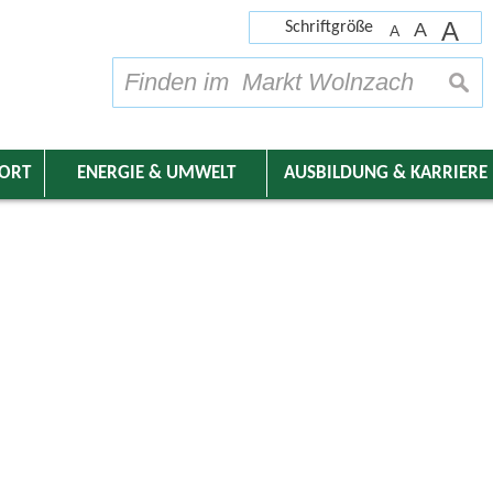
A
Schriftgröße
A
A
su
DORT
ENERGIE & UMWELT
AUSBILDUNG & KARRIERE
nder