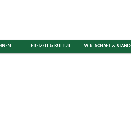
HNEN
FREIZEIT & KULTUR
WIRTSCHAFT & STAN
 Wolnzach
>
Freizeit & Kultur
>
Veranstaltungen
>
Veranstaltungskale
ungen
Kategorie
uni 2025
Do
Fr
Sa
So
Suchwort
1