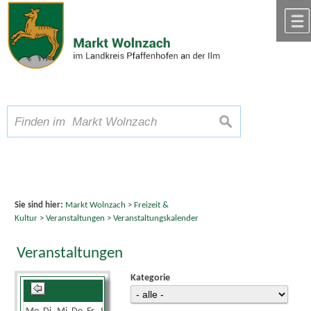
Zum Inhalt
,
zur Navigation
oder
zur Startseite
springen.
chließen
A
Schriftgröße
A
suchen
A
Sie sind hier:
Markt Wolnzach
>
Freizeit &
Kultur
>
Veranstaltungen
>
Veranstaltungskalender
Veranstaltungen
Kategorie
Juni 2025