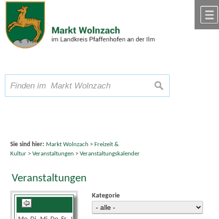
Zum Inhalt
,
zur Navigation
oder
zur Startseite
springen.
chließen
A
Schriftgröße
A
suchen
A
Sie sind hier:
Markt Wolnzach
>
Freizeit &
Kultur
>
Veranstaltungen
>
Veranstaltungskalender
Veranstaltungen
Kategorie
Mai 2026