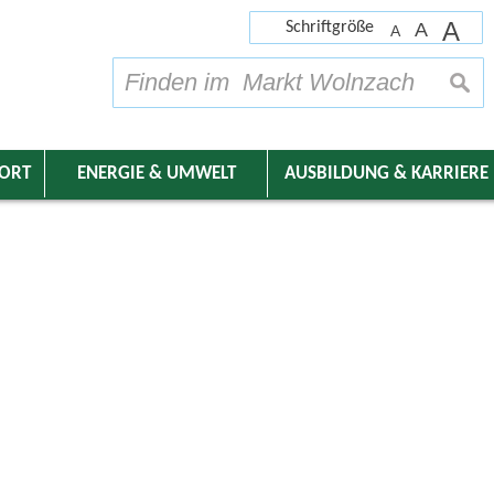
A
Schriftgröße
A
A
su
DORT
ENERGIE & UMWELT
AUSBILDUNG & KARRIERE
nder