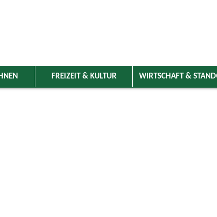
HNEN
FREIZEIT & KULTUR
WIRTSCHAFT & STAN
 Wolnzach
>
Freizeit & Kultur
>
Veranstaltungen
>
Veranstaltungskale
ungen
: Adventfeier im Frauenbund-Café
09.12.2026 14:00 Uhr
Vereine
Katholisches Pfarrheim Wolnzach