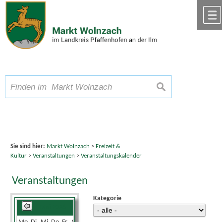
Zum Inhalt
,
zur Navigation
oder
zur Startseite
springen.
chließen
A
Schriftgröße
A
suchen
A
Sie sind hier:
Markt Wolnzach
>
Freizeit &
Kultur
>
Veranstaltungen
>
Veranstaltungskalender
Veranstaltungen
Kategorie
Mai 2026