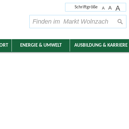
A
Schriftgröße
A
A
su
DORT
ENERGIE & UMWELT
AUSBILDUNG & KARRIERE
nder