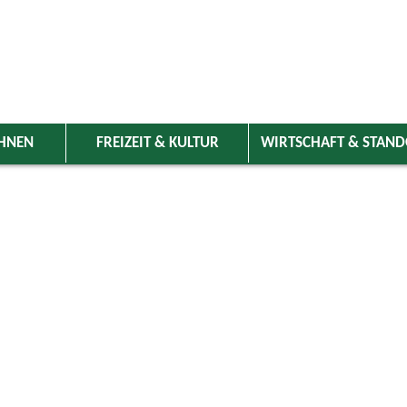
HNEN
FREIZEIT & KULTUR
WIRTSCHAFT & STAN
 Wolnzach
>
Freizeit & Kultur
>
Veranstaltungen
>
Veranstaltungskale
ungen
Kategorie
Juni
2026
Suchwort
Do
Fr
Sa
So