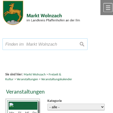
Zum Inhalt
,
zur Navigation
oder
zur Startseite
springen.
chließen
A
Schriftgröße
A
suchen
A
Sie sind hier:
Markt Wolnzach
>
Freizeit &
Kultur
>
Veranstaltungen
>
Veranstaltungskalender
Veranstaltungen
Kategorie
August 2026