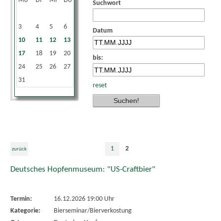
Mo
Di
Mi
Do
Fr
Sa
So
Suchwort
1
2
3
4
5
6
7
8
9
Datum
10
11
12
13
14
15
16
17
18
19
20
21
22
23
bis:
24
25
26
27
28
29
30
31
reset
1
2
zurück
Deutsches Hopfenmuseum: "US-Craftbier"
Termin:
16.12.2026 19:00 Uhr
Kategorie:
Bierseminar/Bierverkostung