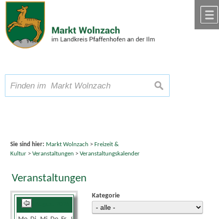
Zum Inhalt
,
zur Navigation
oder
zur Startseite
springen.
chließen
A
Schriftgröße
A
suchen
A
Sie sind hier:
Markt Wolnzach
>
Freizeit &
Kultur
>
Veranstaltungen
>
Veranstaltungskalender
Veranstaltungen
Kategorie
August 2026