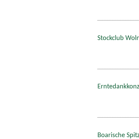
Stockclub Wol
Erntedankkonze
Boarische Spitz