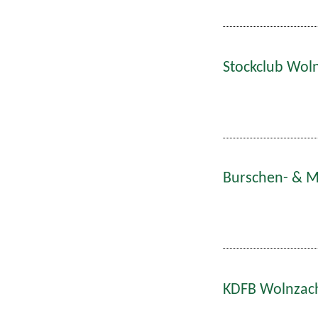
Stockclub Woln
Burschen- & Ma
KDFB Wolnzach