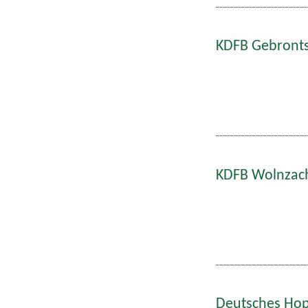
KDFB Gebronts
KDFB Wolnzach
Deutsches Hop