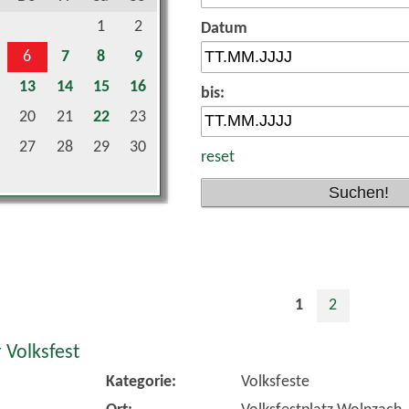
1
2
Datum
6
7
8
9
13
14
15
16
bis:
20
21
22
23
27
28
29
30
reset
1
2
 Volksfest
Kategorie:
Volksfeste
Ort:
Volksfestplatz Wolnzach