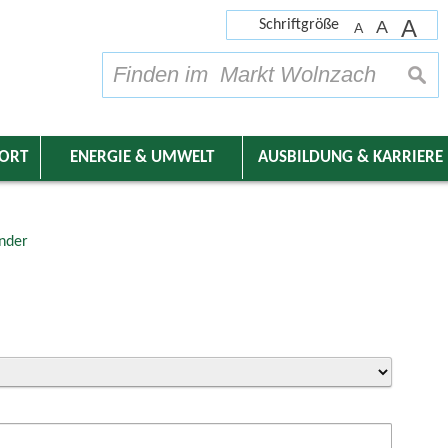
A
Schriftgröße
A
A
su
DORT
ENERGIE & UMWELT
AUSBILDUNG & KARRIERE
nder