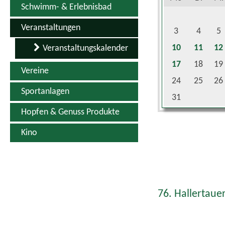
Veranstaltungen
3
4
5
10
11
12
Veranstaltungskalender
17
18
19
Vereine
24
25
26
Sportanlagen
31
Hopfen & Genuss Produkte
Kino
76. Hallertauer