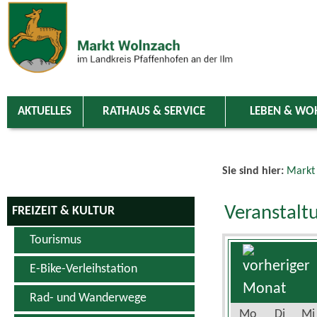
Zum Inhalt
,
zur Navigation
oder
zur Startseite
springen.
chließen
AKTUELLES
RATHAUS & SERVICE
LEBEN & WO
Sie sind hier:
Markt
Veranstalt
FREIZEIT & KULTUR
Tourismus
E-Bike-Verleihstation
Rad- und Wanderwege
Mo
Di
Mi
Schwimm- & Erlebnisbad