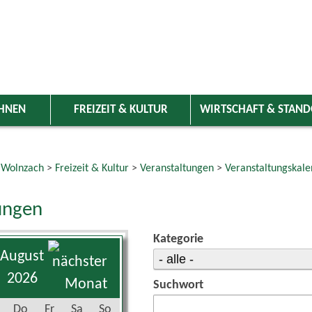
HNEN
FREIZEIT & KULTUR
WIRTSCHAFT & STAN
 Wolnzach
>
Freizeit & Kultur
>
Veranstaltungen
>
Veranstaltungskale
ungen
Kategorie
August
2026
Suchwort
Do
Fr
Sa
So