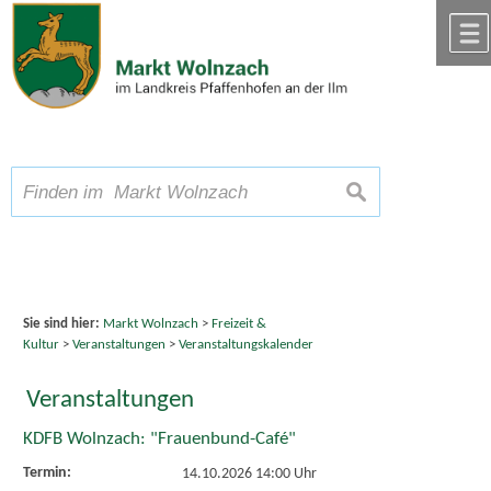
Zum Inhalt
,
zur Navigation
oder
zur Startseite
springen.
chließen
A
Schriftgröße
A
suchen
A
Sie sind hier:
Markt Wolnzach
>
Freizeit &
Kultur
>
Veranstaltungen
>
Veranstaltungskalender
Veranstaltungen
KDFB Wolnzach: "Frauenbund-Café"
Termin:
14.10.2026 14:00 Uhr