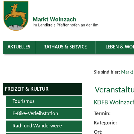
Zum Inhalt
,
zur Navigation
oder
zur Startseite
springen.
chließen
AKTUELLES
RATHAUS & SERVICE
LEBEN & WO
Sie sind hier:
Markt
Veranstalt
FREIZEIT & KULTUR
Tourismus
KDFB Wolnzach
E-Bike-Verleihstation
Termin:
Kategorie:
Rad- und Wanderwege
Ort: