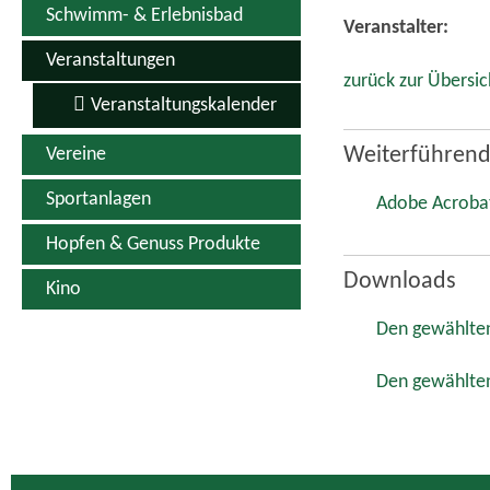
Schwimm- & Erlebnisbad
Veranstalter:
Veranstaltungen
zurück zur Übersic
Veranstaltungskalender
Vereine
Weiterführend
Sportanlagen
Adobe Acroba
Hopfen & Genuss Produkte
Downloads
Kino
Den gewählten
Den gewählten