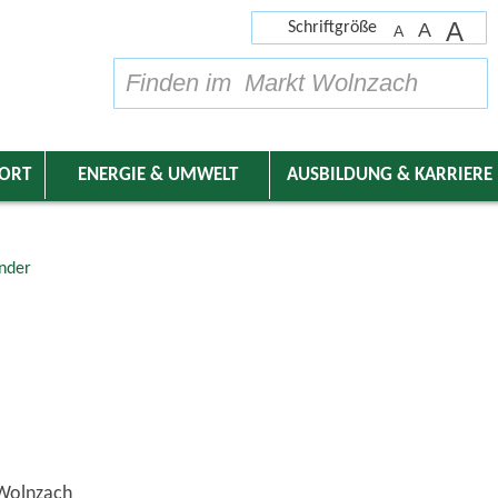
A
Schriftgröße
A
A
su
DORT
ENERGIE & UMWELT
AUSBILDUNG & KARRIERE
nder
 Wolnzach