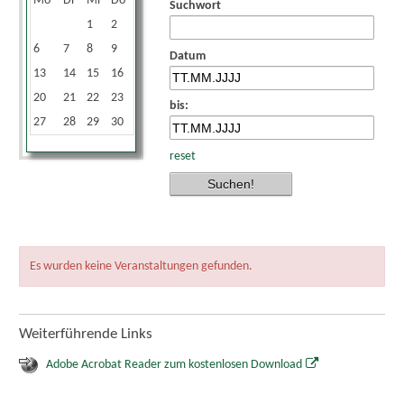
Mo
Di
Mi
Do
Fr
Sa
So
Suchwort
1
2
3
4
5
6
7
8
9
10
11
12
Datum
13
14
15
16
17
18
19
20
21
22
23
24
25
26
bis:
27
28
29
30
reset
Es wurden keine Veranstaltungen gefunden.
Weiterführende Links
Adobe Acrobat Reader zum kostenlosen Download