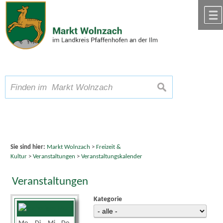
Zum Inhalt
,
zur Navigation
oder
zur Startseite
springen.
chließen
A
Schriftgröße
A
suchen
A
Sie sind hier:
Markt Wolnzach
>
Freizeit &
Kultur
>
Veranstaltungen
>
Veranstaltungskalender
Veranstaltungen
Kategorie
April 2026