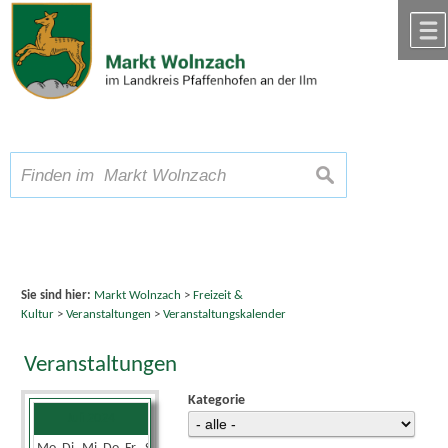
Zum Inhalt
,
zur Navigation
oder
zur Startseite
springen.
chließen
A
Schriftgröße
A
suchen
A
Sie sind hier:
Markt Wolnzach
>
Freizeit &
Kultur
>
Veranstaltungen
>
Veranstaltungskalender
Veranstaltungen
Kategorie
Juli 2024