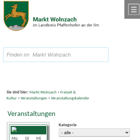
Zum Inhalt
,
zur Navigation
oder
zur Startseite
springen.
chließen
A
Schriftgröße
A
suchen
A
Sie sind hier:
Markt Wolnzach
>
Freizeit &
Kultur
>
Veranstaltungen
>
Veranstaltungskalender
Veranstaltungen
Kategorie
April 2025
Mo
Di
Mi
Do
Fr
Sa
So