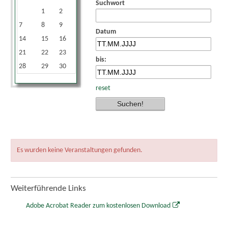
Suchwort
1
2
3
4
5
6
7
8
9
10
11
12
13
Datum
14
15
16
17
18
19
20
21
22
23
24
25
26
27
bis:
28
29
30
reset
Es wurden keine Veranstaltungen gefunden.
Weiterführende Links
Adobe Acrobat Reader zum kostenlosen Download