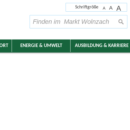
A
Schriftgröße
A
A
su
DORT
ENERGIE & UMWELT
AUSBILDUNG & KARRIERE
nder