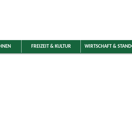
HNEN
FREIZEIT & KULTUR
WIRTSCHAFT & STAN
 Wolnzach
>
Freizeit & Kultur
>
Veranstaltungen
>
Veranstaltungskale
ungen
Kategorie
er 2023
Do
Fr
Sa
So
Suchwort
1