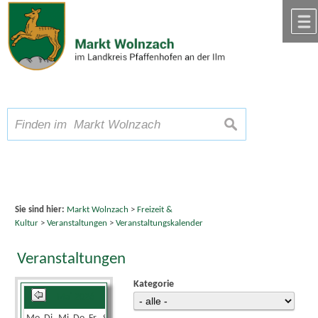
Zum Inhalt
,
zur Navigation
oder
zur Startseite
springen.
chließen
A
Schriftgröße
A
suchen
A
Sie sind hier:
Markt Wolnzach
>
Freizeit &
Kultur
>
Veranstaltungen
>
Veranstaltungskalender
Veranstaltungen
Kategorie
Mai 2026