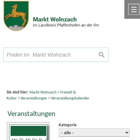
Zum Inhalt
,
zur Navigation
oder
zur Startseite
springen.
chließen
A
Schriftgröße
A
suchen
A
Sie sind hier:
Markt Wolnzach
>
Freizeit &
Kultur
>
Veranstaltungen
>
Veranstaltungskalender
Veranstaltungen
Kategorie
November 2023