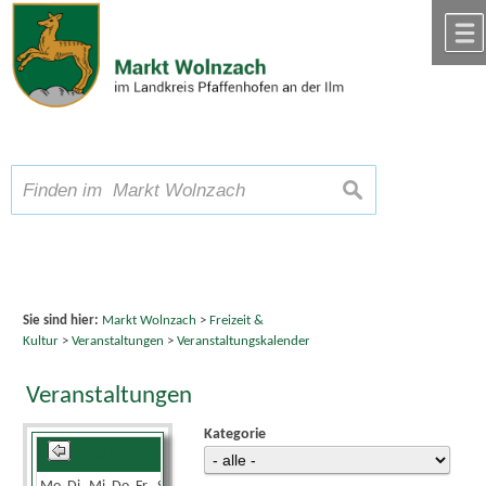
Zum Inhalt
,
zur Navigation
oder
zur Startseite
springen.
chließen
A
Schriftgröße
A
suchen
A
Sie sind hier:
Markt Wolnzach
>
Freizeit &
Kultur
>
Veranstaltungen
>
Veranstaltungskalender
Veranstaltungen
Kategorie
August 2026