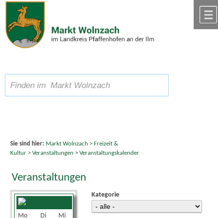
Zum Inhalt
,
zur Navigation
oder
zur Startseite
springen.
chließen
A
Schriftgröße
A
suchen
A
Sie sind hier:
Markt Wolnzach
>
Freizeit &
Kultur
>
Veranstaltungen
>
Veranstaltungskalender
Veranstaltungen
Kategorie
August 2026
Mo
Di
Mi
Do
Fr
Sa
So