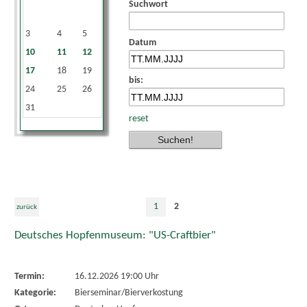
Suchwort
1
2
3
4
5
6
7
8
9
Datum
10
11
12
13
14
15
16
17
18
19
20
21
22
23
bis:
24
25
26
27
28
29
30
31
reset
1
2
zurück
Deutsches Hopfenmuseum: "US-Craftbier"
Termin:
16.12.2026 19:00 Uhr
Kategorie:
Bierseminar/Bierverkostung