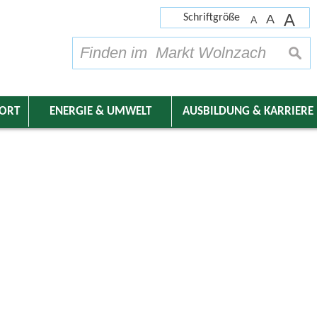
A
Schriftgröße
A
A
su
DORT
ENERGIE & UMWELT
AUSBILDUNG & KARRIERE
nder