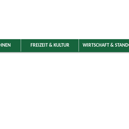
HNEN
FREIZEIT & KULTUR
WIRTSCHAFT & STAN
 Wolnzach
>
Freizeit & Kultur
>
Veranstaltungen
>
Veranstaltungskale
ungen
Kategorie
ai 2026
Do
Fr
Sa
So
Suchwort
1
2
3