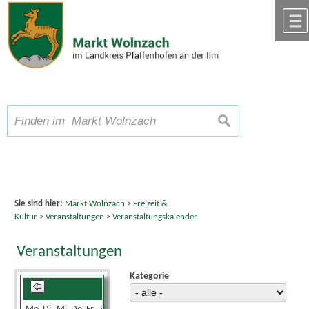
Zum Inhalt
,
zur Navigation
oder
zur Startseite
springen.
chließen
A
Schriftgröße
A
suchen
A
Sie sind hier:
Markt Wolnzach
>
Freizeit &
Kultur
>
Veranstaltungen
>
Veranstaltungskalender
Veranstaltungen
Kategorie
Mai 2025