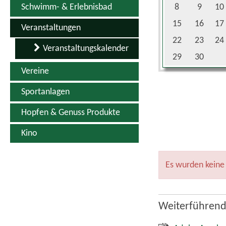
Schwimm- & Erlebnisbad
8
9
10
15
16
17
Veranstaltungen
22
23
24
Veranstaltungskalender
29
30
Vereine
Sportanlagen
Hopfen & Genuss Produkte
Kino
Es wurden keine
Weiterführend