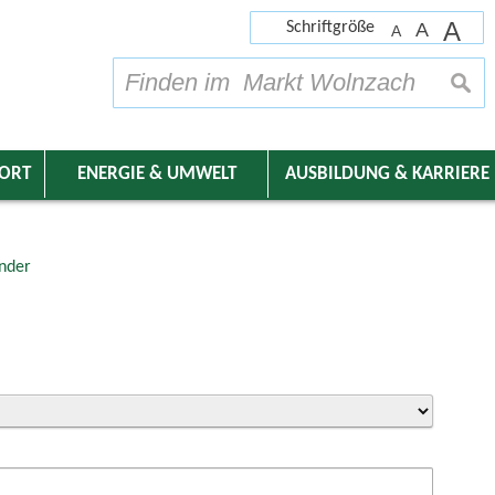
A
Schriftgröße
A
A
su
DORT
ENERGIE & UMWELT
AUSBILDUNG & KARRIERE
nder