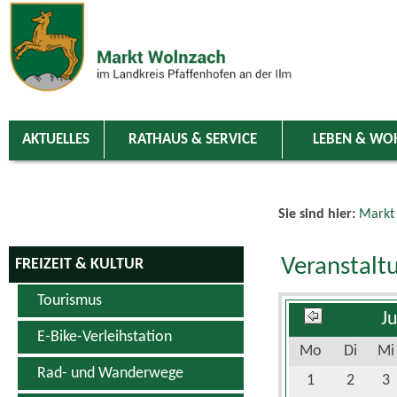
Zum Inhalt
,
zur Navigation
oder
zur Startseite
springen.
chließen
AKTUELLES
RATHAUS & SERVICE
LEBEN & WO
Sie sind hier:
Markt
Veranstalt
FREIZEIT & KULTUR
Tourismus
J
E-Bike-Verleihstation
Mo
Di
Mi
Rad- und Wanderwege
1
2
3