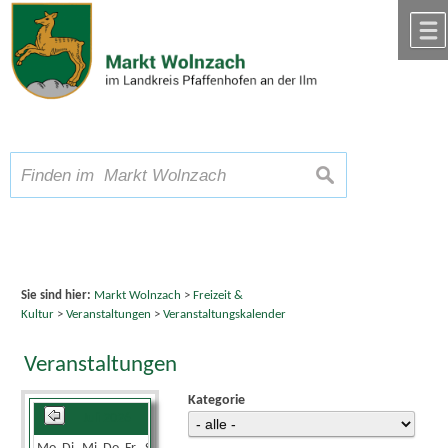
Zum Inhalt
,
zur Navigation
oder
zur Startseite
springen.
chließen
A
Schriftgröße
A
suchen
A
Sie sind hier:
Markt Wolnzach
>
Freizeit &
Kultur
>
Veranstaltungen
>
Veranstaltungskalender
Veranstaltungen
Kategorie
Juli 2026