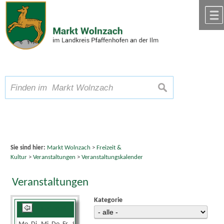
Zum Inhalt
,
zur Navigation
oder
zur Startseite
springen.
chließen
A
Schriftgröße
A
suchen
A
Sie sind hier:
Markt Wolnzach
>
Freizeit &
Kultur
>
Veranstaltungen
>
Veranstaltungskalender
Veranstaltungen
Kategorie
Juni 2026