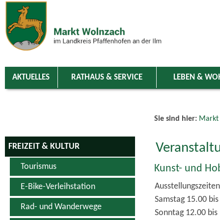
Zum Inhalt
,
zur Navigation
oder
zur Startseite
springen.
chließen
AKTUELLES
RATHAUS & SERVICE
LEBEN & WO
Sie sind hier:
Markt
Veranstalt
FREIZEIT & KULTUR
Tourismus
Kunst- und Hob
Ausstellungszeiten
E-Bike-Verleihstation
Samstag 15.00 bis
Rad- und Wanderwege
Sonntag 12.00 bis