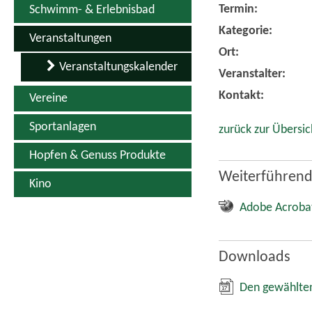
Termin:
Schwimm- & Erlebnisbad
Kategorie:
Veranstaltungen
Ort:
Veranstaltungskalender
Veranstalter:
Kontakt:
Vereine
Sportanlagen
zurück zur Übersic
Hopfen & Genuss Produkte
Weiterführend
Kino
Adobe Acroba
Downloads
Den gewählten