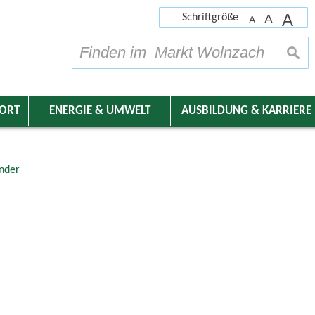
A
Schriftgröße
A
A
su
DORT
ENERGIE & UMWELT
AUSBILDUNG & KARRIERE
nder