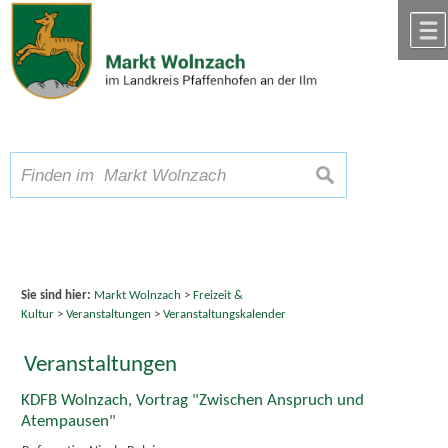
Zum Inhalt
,
zur Navigation
oder
zur Startseite
springen.
chließen
A
Schriftgröße
A
suchen
A
Sie sind hier:
Markt Wolnzach
>
Freizeit &
Kultur
>
Veranstaltungen
>
Veranstaltungskalender
Veranstaltungen
KDFB Wolnzach, Vortrag "Zwischen Anspruch und
Atempausen"