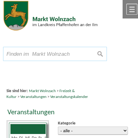
Zum Inhalt
,
zur Navigation
oder
zur Startseite
springen.
chließen
A
Schriftgröße
A
suchen
A
Sie sind hier:
Markt Wolnzach
>
Freizeit &
Kultur
>
Veranstaltungen
>
Veranstaltungskalender
Veranstaltungen
Kategorie
Juli 2024