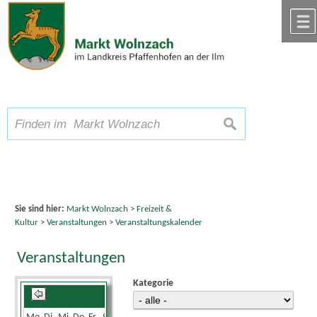
Zum Inhalt
,
zur Navigation
oder
zur Startseite
springen.
chließen
A
Schriftgröße
A
suchen
A
Sie sind hier:
Markt Wolnzach
>
Freizeit &
Kultur
>
Veranstaltungen
>
Veranstaltungskalender
Veranstaltungen
Kategorie
Juli 2026