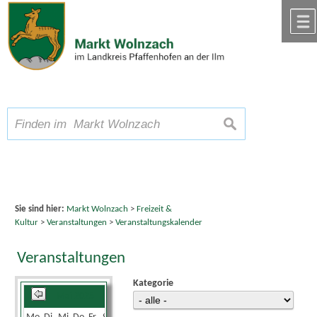
Zum Inhalt
,
zur Navigation
oder
zur Startseite
springen.
chließen
A
Schriftgröße
A
suchen
A
Sie sind hier:
Markt Wolnzach
>
Freizeit &
Kultur
>
Veranstaltungen
>
Veranstaltungskalender
Veranstaltungen
Kategorie
Mai 2025