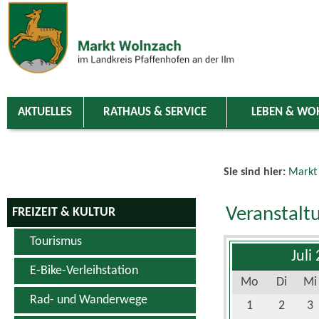
Zum Inhalt
,
zur Navigation
oder
zur Startseite
springen.
chließen
AKTUELLES
RATHAUS & SERVICE
LEBEN & WO
Sie sind hier:
Markt
Veranstalt
FREIZEIT & KULTUR
Tourismus
Juli
E-Bike-Verleihstation
Mo
Di
Mi
Rad- und Wanderwege
1
2
3