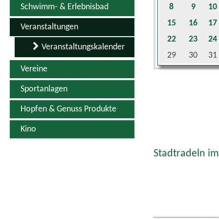
Schwimm- & Erlebnisbad
8
9
10
15
16
17
Veranstaltungen
22
23
24
Veranstaltungskalender
29
30
31
Vereine
Sportanlagen
Hopfen & Genuss Produkte
Kino
Stadtradeln im