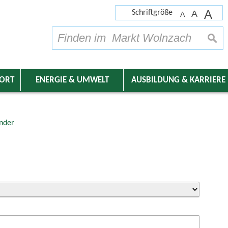
A
Schriftgröße
A
A
su
DORT
ENERGIE & UMWELT
AUSBILDUNG & KARRIERE
nder