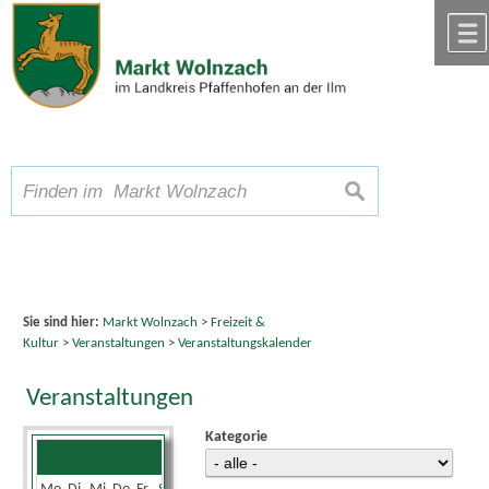
Zum Inhalt
,
zur Navigation
oder
zur Startseite
springen.
chließen
A
Schriftgröße
A
suchen
A
Sie sind hier:
Markt Wolnzach
>
Freizeit &
Kultur
>
Veranstaltungen
>
Veranstaltungskalender
Veranstaltungen
Kategorie
Juli 2024