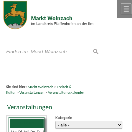
Zum Inhalt
,
zur Navigation
oder
zur Startseite
springen.
chließen
A
Schriftgröße
A
suchen
A
Sie sind hier:
Markt Wolnzach
>
Freizeit &
Kultur
>
Veranstaltungen
>
Veranstaltungskalender
Veranstaltungen
Kategorie
Juli 2023