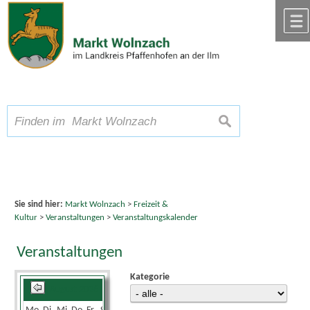
Zum Inhalt
,
zur Navigation
oder
zur Startseite
springen.
chließen
A
Schriftgröße
A
suchen
A
Sie sind hier:
Markt Wolnzach
>
Freizeit &
Kultur
>
Veranstaltungen
>
Veranstaltungskalender
Veranstaltungen
Kategorie
August 2026