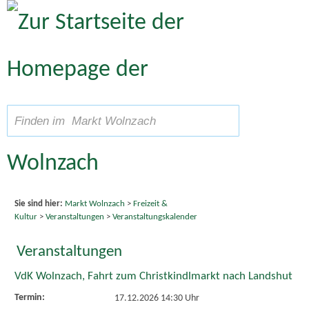
Zum Inhalt
,
zur Navigation
oder
zur Startseite
springen.
A
Schriftgröße
A
suchen
A
Sie sind hier:
Markt Wolnzach
>
Freizeit &
Kultur
>
Veranstaltungen
>
Veranstaltungskalender
Veranstaltungen
VdK Wolnzach, Fahrt zum Christkindlmarkt nach Landshut
Termin:
17.12.2026 14:30 Uhr