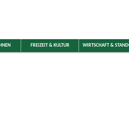
HNEN
FREIZEIT & KULTUR
WIRTSCHAFT & STAN
 Wolnzach
>
Freizeit & Kultur
>
Veranstaltungen
>
Veranstaltungskale
ungen
Kategorie
uli 2026
Do
Fr
Sa
So
Suchwort
2
3
4
5