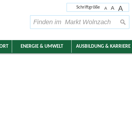
A
Schriftgröße
A
A
su
DORT
ENERGIE & UMWELT
AUSBILDUNG & KARRIERE
nder