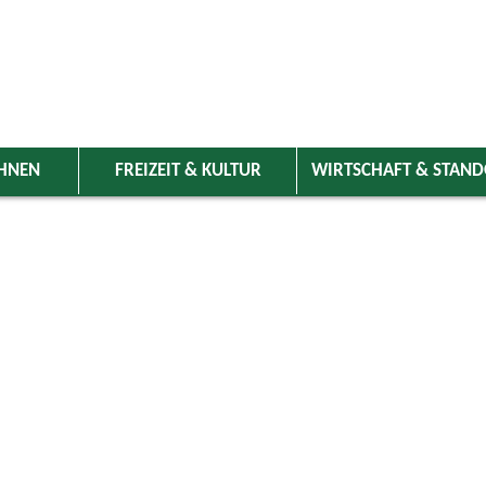
HNEN
FREIZEIT & KULTUR
WIRTSCHAFT & STAN
 Wolnzach
>
Freizeit & Kultur
>
Veranstaltungen
>
Veranstaltungskale
ungen
hausen, Hedwigsfeier
 Pfarrkirche Gebrontshausen, anschl. Hedwigsfeier
15.10.2026 18:00 Uhr
Kirche