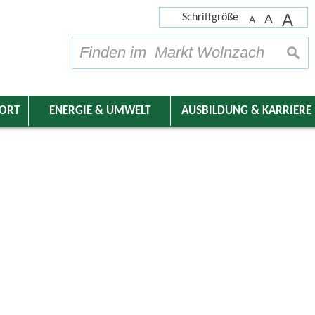
A
Schriftgröße
A
A
su
DORT
ENERGIE & UMWELT
AUSBILDUNG & KARRIERE
nder