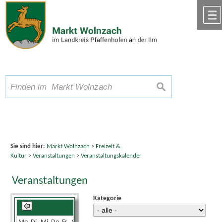
Zum Inhalt
,
zur Navigation
oder
zur Startseite
springen.
chließen
A
Schriftgröße
A
suchen
A
Sie sind hier:
Markt Wolnzach
>
Freizeit &
Kultur
>
Veranstaltungen
>
Veranstaltungskalender
Veranstaltungen
Kategorie
Juni 2026