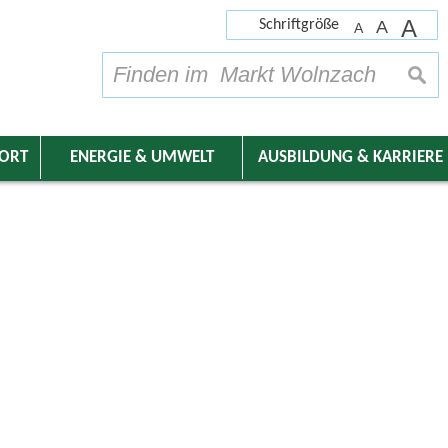
A
Schriftgröße
A
A
su
DORT
ENERGIE & UMWELT
AUSBILDUNG & KARRIERE
nder