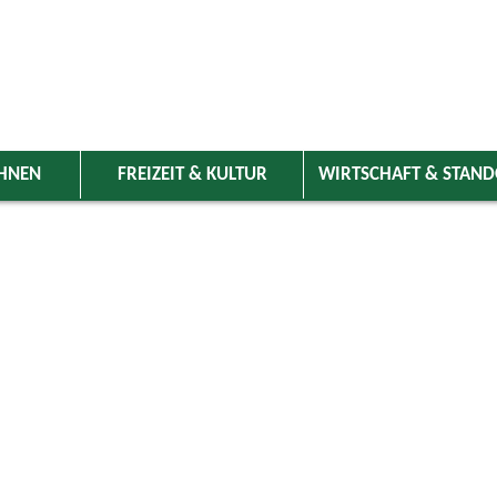
HNEN
FREIZEIT & KULTUR
WIRTSCHAFT & STAN
 Wolnzach
>
Freizeit & Kultur
>
Veranstaltungen
>
Veranstaltungskale
ungen
 Adventfeier
29.11.2026 14:00 Uhr
Vereine
Pfarrheim Wolnzach