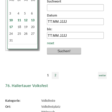
Mo
Di
Mi
Do
Fr
Sa
So
Suchwort
1
2
3
4
5
6
7
8
9
Datum
10
11
12
13
14
15
16
17
18
19
20
21
22
23
bis:
24
25
26
27
28
29
30
31
reset
1
2
weiter
76. Hallertauer Volksfest
Kategorie:
Volksfeste
Ort:
Volksfestplatz