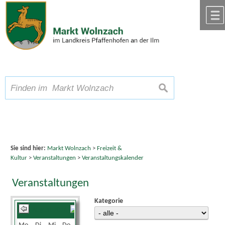
Zum Inhalt
,
zur Navigation
oder
zur Startseite
springen.
chließen
A
Schriftgröße
A
suchen
A
Sie sind hier:
Markt Wolnzach
>
Freizeit &
Kultur
>
Veranstaltungen
>
Veranstaltungskalender
Veranstaltungen
Kategorie
August 2026