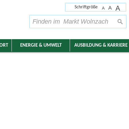
A
Schriftgröße
A
A
su
DORT
ENERGIE & UMWELT
AUSBILDUNG & KARRIERE
nder