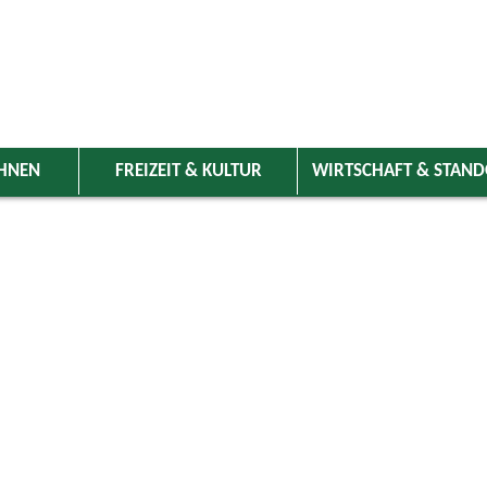
HNEN
FREIZEIT & KULTUR
WIRTSCHAFT & STAN
 Wolnzach
>
Freizeit & Kultur
>
Veranstaltungen
>
Veranstaltungskale
ungen
Kategorie
 2024
Do
Fr
Sa
So
Suchwort
2
3
4
5